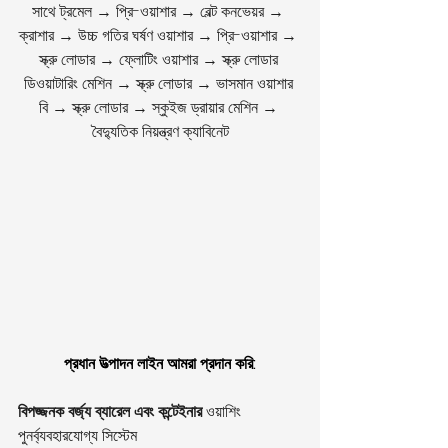
সাথে ট্রমেল → প্রি-ওয়াশার → বেল্ট কনভেয়র → 
ক্রাশার → উচ্চ গতির ঘর্ষণ ওয়াশার → প্রি-ওয়াশার → 
স্ক্রু লোডার → ফ্লোটিং ওয়াশার → স্ক্রু লোডার 
ডিওয়াটারিং মেশিন → স্ক্রু লোডার → ভাসমান ওয়াশার 
বি → স্ক্রু লোডার → স্কুইজ ড্রায়ার মেশিন → 
বৈদ্যুতিক নিয়ন্ত্রণ ক্যাবিনেট
প্রধান উত্পাদন লাইন আমরা প্রদান করি:
বিপজ্জনক বর্জ্য ব্যারেল এবং কন্টেইনার
 ওয়াশিং 
পুনর্ব্যবহারযোগ্য সিস্টেম