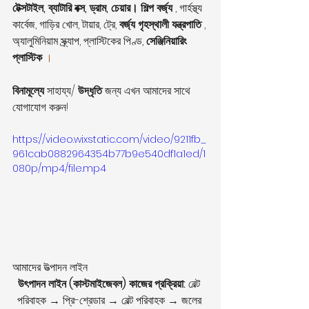
টেক্সটাইল, ব্যাটারি বক্স, ড্রাম, চেয়ার। শিল্প বর্জ্য
 , গার্হস্থ্য 
কার্বেজ, গাড়ির খোল, টায়ার, ট্রে, 
বর্জ্য গৃহস্থালী যন্ত্রপাতি
 , 
অ্যালুমিনিয়াম স্ক্র্যাপ, প্লাস্টিকের পিণ্ড, 
সেঞ্জিনিয়ারিং 
প্লাস্টিক
।
বিনামূল্যে
 সাহায্য/ 
উদ্ধৃতি
 জন্য এখন আমাদের সাথে 
যোগাযোগ করুন!
https://video.wixstatic.com/video/9211fb_
961cab0882964354b77b9e540df1a1ed/1
080p/mp4/file.mp4
আমাদের উত্পাদন লাইন
উৎপাদন লাইন (কাস্টমাইজেবল) কাজের প্রক্রিয়া:
 বেল্ট 
পরিবাহক → প্রি-শ্রেডার → বেল্ট পরিবাহক → জলের 