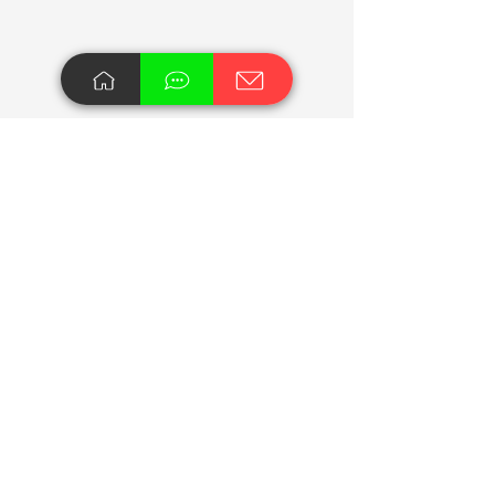
https://video.wixstatic.com/video/9211fb_
dfe98f65cb4646549b668026fc4152cd/1
080p/mp4/file.mp4