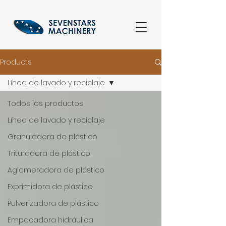
Products
Línea de lavado y reciclaje
Todos los productos
Línea de lavado y reciclaje
Granuladora de plástico
Trituradora de plástico
Aglomeradora de plástico
Exprimidora de plástico
Pulverizadora de plástico
Empacadora hidráulica