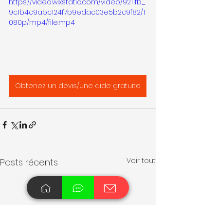
https://video.wixstatic.com/video/9211fb_
9c1b4c9abc124f7b9edac03e5b2c9f82/1
080p/mp4/file.mp4
Obtenez un devis/une aide gratuite
Voir tout
Posts récents