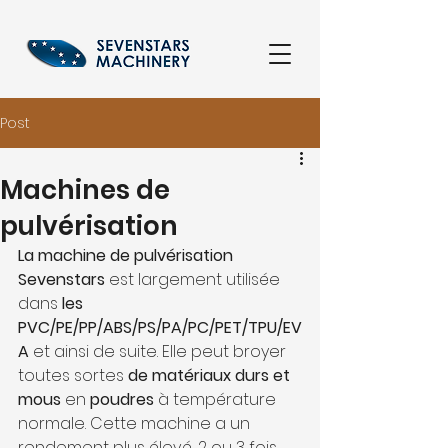
Post
Machines de
pulvérisation
La machine de pulvérisation 
Sevenstars
 est largement utilisée 
dans 
les 
PVC/PE/PP/ABS/PS/PA/PC/PET/TPU/EV
A
 et ainsi de suite. Elle peut broyer 
toutes sortes 
de matériaux durs et 
mous
 en 
poudres
 à température 
normale. Cette machine a un 
rendement plus élevé, 2 ou 3 fois 