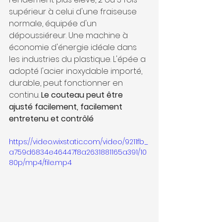
supérieur à celui d'une fraiseuse 
normale, équipée d'un 
dépoussiéreur. Une machine à 
économie d'énergie idéale dans 
les industries du plastique. L'épée a 
adopté l'acier inoxydable importé, 
durable, peut fonctionner en 
continu. 
Le couteau peut être 
ajusté facilement, facilement 
entretenu et contrôlé
https://video.wixstatic.com/video/9211fb_
a759d6834e46447f8a2631881165a391/10
80p/mp4/file.mp4