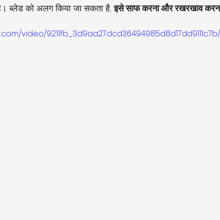
ै। ब्लेड को अलग किया जा सकता है, 
इसे साफ करना और रखरखाव करन
tic.com/video/9211fb_3d9aa27dcd36494985d8d17dd9111c7b/