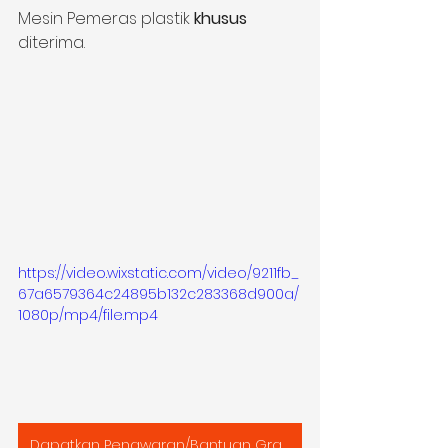
Mesin Pemeras plastik 
khusus
diterima.
https://video.wixstatic.com/video/9211fb_
67a6579364c24895b132c283368d900a/
1080p/mp4/file.mp4
Dapatkan Penawaran/Bantuan Gratis