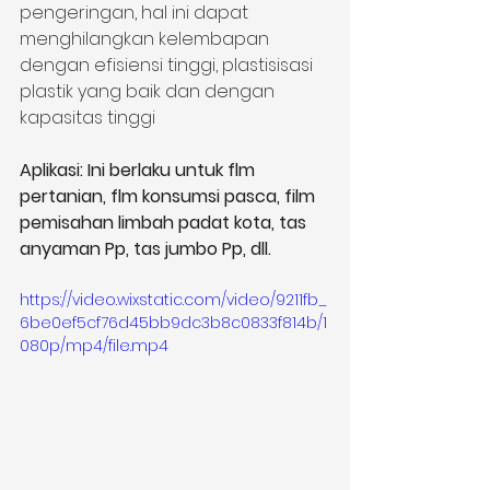
pengeringan, hal ini dapat 
menghilangkan kelembapan 
dengan efisiensi tinggi, plastisisasi 
plastik yang baik dan dengan 
kapasitas tinggi
Aplikasi: Ini berlaku untuk flm 
pertanian, flm konsumsi pasca, film 
pemisahan limbah padat kota, tas 
anyaman Pp, tas jumbo Pp, dll.
https://video.wixstatic.com/video/9211fb_
6be0ef5cf76d45bb9dc3b8c0833f814b/1
080p/mp4/file.mp4