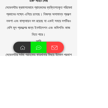
এক-সাইট সেবা
সেভেনস্টার ক্রমাগতভাবে গ্রাহকদের ব্যক্তিগতকৃত পরিষেবা
প্রদানের লক্ষ্যে এগিয়ে চলেছে। নিজস্ব অসামান্য প্রকল্প
নকশা এবং বাস্তবায়ন দল রয়েছে যা একই সময়ে দশটিরও
বেশি মূল প্রকল্পের জন্য ইনস্টলেশন এবং কমিশনিং কাজ
নিতে পারে।
আমি
খুচরা যন্ত্রাংশ
সেভেনস্টার সর্বদা গ্রাহকের কারখানার বিষয়ে উদ্বেগ প্রকাশ
করে, উত্পাদন লাইন এবং সরঞ্জামগুলির স্থিতিশীলতা বজায়
রাখার চেষ্টা করে, সময়মত সম্পূর্ণ মডেল সহ খুচরা যন্ত্রাংশ
সরবরাহ করে এবং গ্রাহকের সময় বাঁচাতে, দক্ষতা বৃদ্ধি
করে।