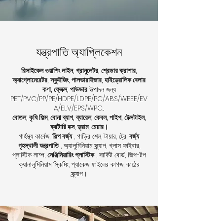
যন্ত্রপাতি অ্যাপ্লিকেশন
রিসাইকেল ওয়াশিং লাইন, গ্রানুলেটর, শ্রেডার ক্রাশার,
অ্যাগ্লোমেরেটর, স্কুইজিং, পালভারাইজার, হাইড্রোলিক বেলার
কণা, ফ্লেক্স, পাউডার
উত্পাদন জন্য
PET/PVC/PP/PE/HDPE/LDPE/PC/ABS/WEEE/EV
A/ELV/EPS/WPC...
বোতল, কৃষি ফিল্ম, বোনা ব্যাগ, ব্যারেল, কেবল, পাইপ, টেক্সটাইল,
ব্যাটারি বক্স, ড্রাম, চেয়ার।
গার্হস্থ্য কার্বেজ,
শিল্প বর্জ্য
, গাড়ির শেল, টায়ার, ট্রে,
বর্জ্য
গৃহস্থালী যন্ত্রপাতি
, অ্যালুমিনিয়াম স্ক্র্যাপ, গ্লাস ফাইবার,
প্লাস্টিক লাম্প,
সেঞ্জিনিয়ারিং প্লাস্টিক
, সার্কিট বোর্ড, জিপ-টপ
ক্যানালুমিনিয়াম স্কিমিং, প্যাকেজ ফাইলের কাগজ, কাঠের
স্ক্র্যাপ।