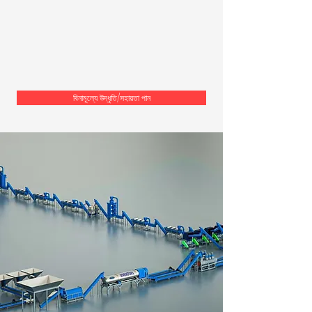
বিনামূল্যে উদ্ধৃতি/সহায়তা পান