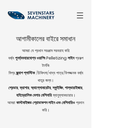
আগামীকালের বাইরে সমাধান
আমরা যে প্রধান সরঞ্জাম সরবরাহ করি:
বর্জ্য
পুনর্ব্যবহারযোগ্য ওয়াশিং Pelletizing
লাইন
প্রকল্প
টার্নকি.
মিশ্র
স্ক্র্যাপ প্লাস্টিক
/চিকিৎসা/খাদ্য পাত্র/বিপজ্জনক বর্জ্য
ধাতুর জন্য।
শ্রেডার, ক্রাশার, অ্যাগ্লোমারেটর, স্কুইজিং, পাল্ভারাইজার,
হাইড্রোলিক বেলার মেশিনারি
ম্যানুফ্যাকচারার।
আমরা
কাস্টমাইজড প্রোডাকশন লাইন এবং মেশিনারিও
প্রদান
করি।