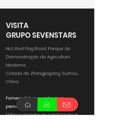
VISITA
GRUPO SEVENSTARS
No.1, Red Flag Road, Parque de
Demonstração de Agricultura
Moderna,
Cidade de Zhangjiagang, Suzhou,
China
https://www.recyc.vip
Fornece linhas e máquinas
personalizadas:
Linha completa de pelotização e
lavagem de reciclagem de resíduos
pronta para uso