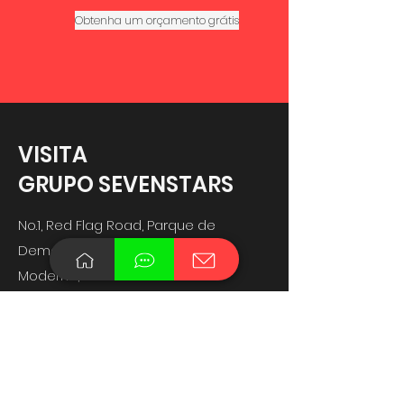
Obtenha um orçamento grátis
VISITA
GRUPO SEVENSTARS
No.1, Red Flag Road, Parque de
Demonstração de Agricultura
Moderna,
Cidade de Zhangjiagang, Suzhou,
China
https://www.recyc.vip
Fornece linhas e máquinas
personalizadas: