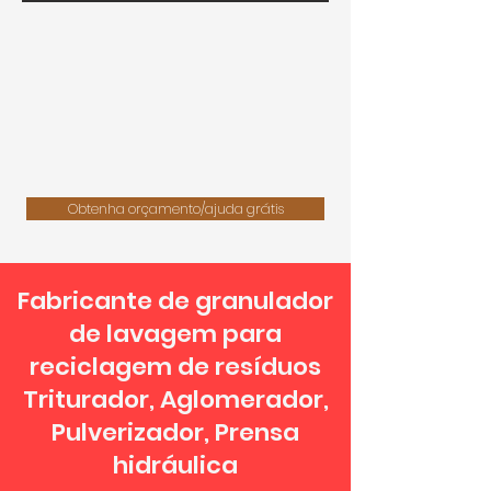
Obtenha orçamento/ajuda grátis
Fabricante de granulador
de lavagem para
reciclagem de resíduos
Triturador, Aglomerador,
Pulverizador, Prensa
hidráulica