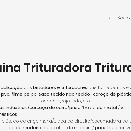
Lar
Sobre
na Trituradora Tritu
e
aplicação
dos
britadores e trituradores
que fornecemos é a
 pvc, filme pe pp, saco tecido não tecido
,
caroço de plástico
corredor, rejeitado, etc.
os industriais/carcaça de carro/pneu
/balde
de metal
/suca
mésticos
o plástico de engenharia/placa de circuito/escumadeira de
s/sucata
de madeira
de paletes de madeira/
papel
de arquiv