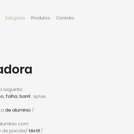
Soluções
Produtos
Contato
radora
 seguinte:
, folha, barril
, sprue,
ta
de alumínio
/
 alumínio com
o de pacote/
têxtil
/