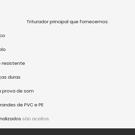
Triturador principal que fornecemos:
ico
plo
o resistente
ças duras
à prova de som
randes de PVC e PE
onalizados
são aceitos.