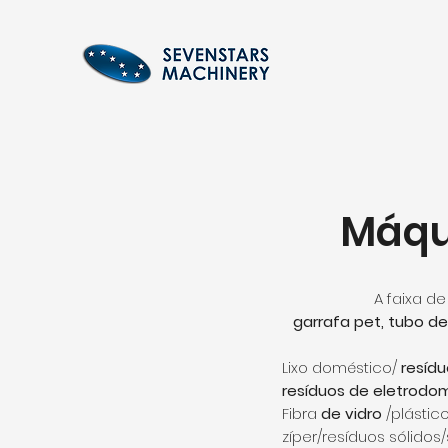
Máqui
A faixa d
garrafa pet, tubo de
Lixo doméstico/
resídu
resíduos de eletrodo
Fibra
de vidro
/plástic
zíper/resíduos sólido