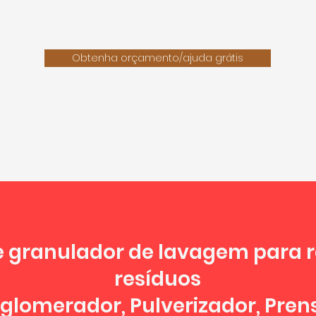
Obtenha orçamento/ajuda grátis
e granulador de lavagem para 
resíduos
Aglomerador, Pulverizador, Pren