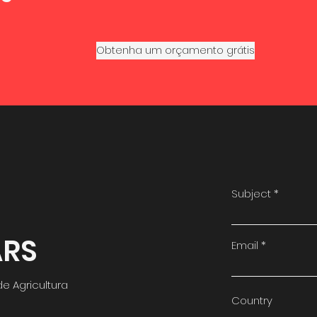
Obtenha um orçamento grátis
Subject
ARS
Email
e Agricultura
Country