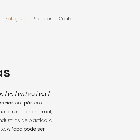
Soluções
Produtos
Contato
as
S / PS / PA / PC / PET /
macios
em
pós
em
e a fresadora normal,
ústrias de plástico. A
te.
A faca pode ser